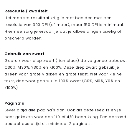
Stanskaarten met folie
Stanskaarten met spot-uv
Resolutie / kwaliteit
Het mooiste resultaat krijg je met beelden met een
Aanleveren
resolutie van 300 DPI (of meer), maar 150 DPI is minimaal.
Hiermee zorg je ervoor je dat je afbeeldingen pixelig of
onscherp worden.
Gebruik van zwart
Gebruik voor diep zwart (rich black) de volgende opbouw:
C30%, M30%, Y30% en K100%. Deze diep zwart gebruik je
alleen voor grote vlakken en grote tekst, niet voor kleine
tekst, daarvoor gebruik je 100% zwart (C0%, M0%, Y0% en
K100%)
Pagina’s
Lever altijd alle pagina's aan. Ook als deze leeg is en je
hebt gekozen voor een 1/0 of 4/0 bedrukking. Een bestand
bestaat dus altijd uit minimaal 2 pagina's!