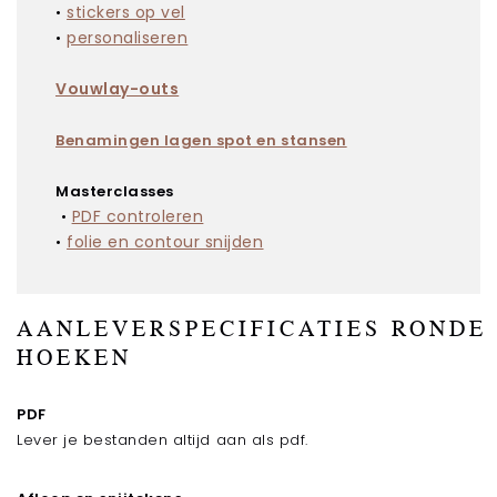
•
stickers op vel
Stickers
•
personaliseren
Stickers met folie
Stickers met spot-uv
Vouwlay-outs
Posters
Benamingen lagen spot en stansen
Posters met folie
Posters met spot-uv
Masterclasses
•
PDF controleren
Stanskaarten (ook 3D)
•
folie en contour snijden
Stanskaarten met folie
Stanskaarten met spot-uv
MEER INFORMATIE
AANLEVERSPECIFICATIES RONDE
HOEKEN
Foliedruk
Papiersoorten
Aanleverspecifaties
PDF
Lever je bestanden altijd aan als pdf.
OVERIG