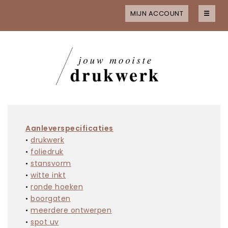
MIJN ACCOUNT
☰
Home
Alle producten
MAAK JE KEUZE
Kaarten
Kaarten met folie
Kaarten met spot uv
Aanleverspecificaties
•
drukwerk
Flyers
•
foliedruk
Flyers met folie
•
stansvorm
Flyers met spot-uv
•
witte inkt
•
ronde hoeken
Visitekaartjes
•
boorgaten
Visitekaartjes met folie
•
meerdere ontwerpen
Visitekaartjes met spot-uv
•
spot uv