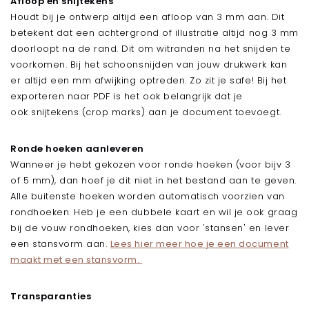
Afloop en snijtekens
Enveloppen
Houdt bij je ontwerp altijd een afloop van 3 mm aan. Dit
Sample boxes
betekent dat een achtergrond of illustratie altijd nog 3 mm
Inspiratie
doorloopt na de rand. Dit om witranden na het snijden te
Nieuws
voorkomen. Bij het schoonsnijden van jouw drukwerk kan
er altijd een mm afwijking optreden. Zo zit je safe! Bij het
NIEUW
exporteren naar PDF is het ook belangrijk dat je
Raamborden (makelaarsbord)
ook snijtekens (crop marks) aan je document toevoegt.
Kaarten
Ronde hoeken aanleveren
MAAK JE KEUZE
Wanneer je hebt gekozen voor ronde hoeken (voor bijv 3
of 5 mm), dan hoef je dit niet in het bestand aan te geven.
Kaarten
Alle buitenste hoeken worden automatisch voorzien van
Kaarten met folie
rondhoeken. Heb je een dubbele kaart en wil je ook graag
Kaarten met spot uv
bij de vouw rondhoeken, kies dan voor 'stansen' en lever
Flyers
een stansvorm aan.
Lees hier meer hoe je een document
maakt met een stansvorm.
MAAK JE KEUZE
Flyers
Transparanties
Flyers met folie