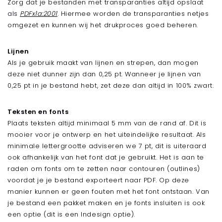
Zorg dat je bestanden met transparanties altijd opslaat
Flyers met spot-uv
als
PDFx1a:2001
. Hiermee worden de transparanties netjes
omgezet en kunnen wij het drukproces goed beheren.
Visitekaartjes
MAAK JE KEUZE
Lijnen
Visitekaartjes
Als je gebruik maakt van lijnen en strepen, dan mogen
Visitekaartjes met folie
deze niet dunner zijn dan 0,25 pt. Wanneer je lijnen van
Visitekaartjes met spot-uv
0,25 pt in je bestand hebt, zet deze dan altijd in 100% zwart.
Stickers
Teksten en fonts
MAAK JE KEUZE
Plaats teksten altijd minimaal 5 mm van de rand af. Dit is
mooier voor je ontwerp en het uiteindelijke resultaat. Als
Stickers
minimale lettergrootte adviseren we 7 pt, dit is uiteraard
Stickers met folie
ook afhankelijk van het font dat je gebruikt. Het is aan te
Stickers met spot-uv
raden om fonts om te zetten naar contouren (outlines)
Vorm stansen
voordat je je bestand exporteert naar PDF. Op deze
manier kunnen er geen fouten met het font ontstaan. Van
MAAK JE KEUZE
je bestand een pakket maken en je fonts insluiten is ook
Stanskaarten (ook 3D)
een optie (dit is een Indesign optie).