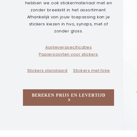
hebben we ook stickermateriaal met en
Stickers
zonder breekslit in het assortiment.
Stickers met folie
Afhankelijk van jouw toepassing kan je
Stickers met spot-uv
stickers kiezen in hvo, synaps, met of
zonder gloss.
Posters
Posters met folie
Aanleverspecificaties
Posters met spot-uv
Papiersoorten voor stickers
Stanskaarten (ook 3D)
Stanskaarten met folie
Stickers
standaard
Stickers met folie
Stanskaarten met spot-uv
MEER INFORMATIE
BEREKEN PRIJS EN LEVERTIJD
Foliedruk
Papiersoorten
Aanleverspecifaties
OVERIG