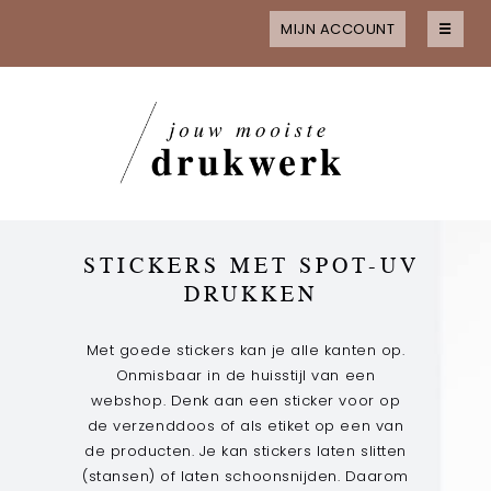
MIJN ACCOUNT
☰
Home
Alle producten
MAAK JE KEUZE
Kaarten
Kaarten met folie
STICKERS MET SPOT-UV
Kaarten met spot uv
DRUKKEN
Flyers
Flyers met folie
Met goede stickers kan je alle kanten op.
Flyers met spot-uv
Onmisbaar in de huisstijl van een
webshop. Denk aan een sticker voor op
Visitekaartjes
de verzenddoos of als etiket op een van
Visitekaartjes met folie
de producten. Je kan stickers laten slitten
Visitekaartjes met spot-uv
(stansen) of laten schoonsnijden. Daarom