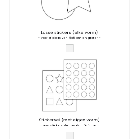
Flyers met spot-uv
Visitekaartjes
MAAK JE KEUZE
Losse stickers (elke vorm)
Visitekaartjes
- voor stickers van 5x5 cm en groter -
Visitekaartjes met folie
Visitekaartjes met spot-uv
Stickers
MAAK JE KEUZE
Stickers
Stickers met folie
Stickers met spot-uv
Vorm stansen
Stickervel (met eigen vorm)
MAAK JE KEUZE
- voor stickers kleiner dan 5x5 cm -
Stanskaarten (ook 3D)