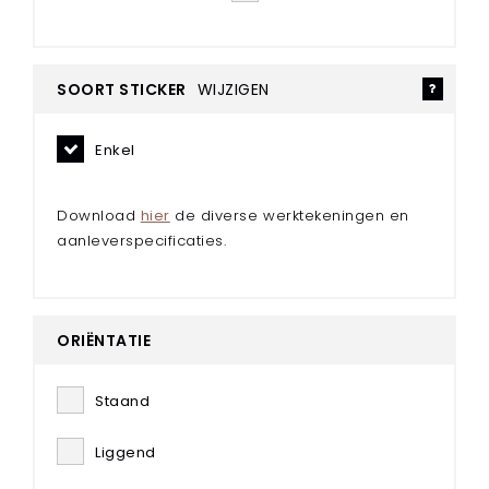
Stanskaarten met folie
Stanskaarten met spot-uv
Aanleveren
SOORT STICKER
WIJZIGEN
Enkel
Download
hier
de diverse werktekeningen en
aanleverspecificaties.
ORIËNTATIE
Staand
Liggend