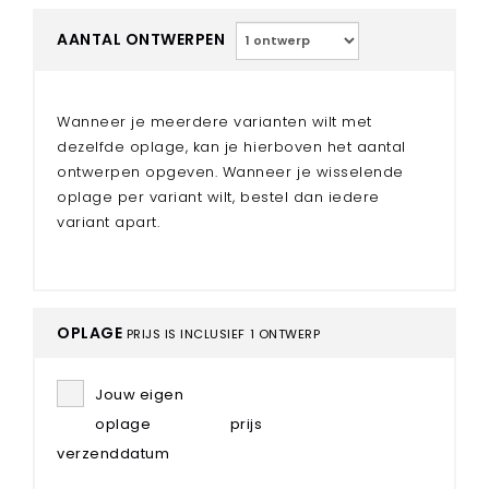
Stansen
AANTAL ONTWERPEN
Stickerpapier HVO
Schoonsnijden
Sticker kunststof
Wanneer je meerdere varianten wilt met
dezelfde oplage, kan je hierboven het aantal
Stickerpapier kunststof transparant
ontwerpen opgeven. Wanneer je wisselende
oplage per variant wilt, bestel dan iedere
Stickerpapier kunststof mat
variant apart.
Stickerpapier kunststof gloss
OPLAGE
PRIJS IS INCLUSIEF
1 ONTWERP
Jouw eigen
oplage
prijs
verzenddatum