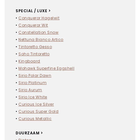
Stickers
SPECIAL / LUXE >
Stickers met folie
•
Conqueror Hagelwit
Stickers met spot-uv
•
Conqueror Wit
•
Constellation Snow
Posters
•
Nettuna Bianco Artico
Posters met folie
•
Tintoretto Gesso
Posters met spot-uv
•
Soho Tintoretto
•
Kingboard
Stanskaarten (ook 3D)
•
Mohawk Superfine Eggshell
Stanskaarten met folie
•
Sirio Polar Dawn
Stanskaarten met spot-uv
•
Sirio Platinum
MEER INFORMATIE
•
Sirio Aurum
•
Sirio Ice White
Foliedruk
•
Curious Ice Silver
Papiersoorten
•
Curious Super Gold
Aanleverspecifaties
•
Curious Metallic
OVERIG
DUURZAAM >