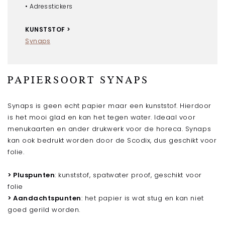
• Adresstickers
Flyers met spot-uv
Visitekaartjes
KUNSTSTOF >
Synaps
MAAK JE KEUZE
Visitekaartjes
Visitekaartjes met folie
PAPIERSOORT SYNAPS
Visitekaartjes met spot-uv
Stickers
Synaps is geen echt papier maar een kunststof. Hierdoor
is het mooi glad en kan het tegen water. Ideaal voor
MAAK JE KEUZE
menukaarten en ander drukwerk voor de horeca. Synaps
Stickers
kan ook bedrukt worden door de Scodix, dus geschikt voor
Stickers met folie
folie.
Stickers met spot-uv
> Pluspunten
: kunststof, spatwater proof, geschikt voor
Vorm stansen
folie
MAAK JE KEUZE
> Aandachtspunten
: het papier is wat stug en kan niet
goed gerild worden.
Stanskaarten (ook 3D)