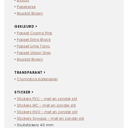
•
Biotop
Enveloppen
•
Paperwise
Sample boxes
•
Muskat Brown
Inspiratie
Nieuws
GEKLEURD >
•
Popset Cosmo Pink
NIEUW
•
Popset Extra Black
Raamborden (makelaarsbord)
•
Popset Lime Tonic
•
Popset Urban Grey
Kaarten
•
Muskat Brown
MAAK JE KEUZE
TRANSPARANT >
Kaarten
•
Cromotica kalkpapier
Kaarten met folie
Kaarten met spot uv
STICKER >
•
Stickers PVC - met en zonder slit
Flyers
•
Stickers MC - met en zonder slit
MAAK JE KEUZE
•
Stickers HVO - met en zonder slit
•
Stickers Synaps - met en zonder slit
Flyers
• Sluitstickers 40 mm
Flyers met folie