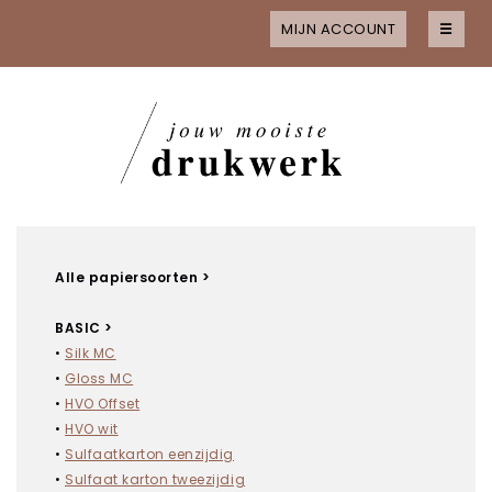
MIJN ACCOUNT
☰
Home
Alle producten
MAAK JE KEUZE
Kaarten
Kaarten met folie
Kaarten met spot uv
Alle papiersoorten >
Flyers
BASIC >
Flyers met folie
•
Silk MC
Flyers met spot-uv
•
Gloss MC
•
HVO Offset
Visitekaartjes
•
HVO wit
Visitekaartjes met folie
•
Sulfaatkarton eenzijdig
Visitekaartjes met spot-uv
•
Sulfaat karton tweezijdig