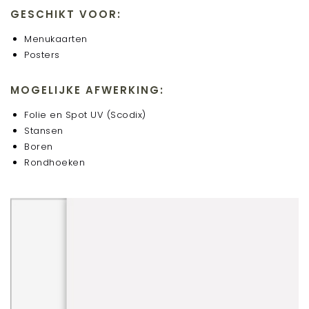
Stanskaarten met folie
GESCHIKT VOOR:
Stanskaarten met spot-uv
Menukaarten
Aanleveren
Posters
MOGELIJKE AFWERKING:
Folie en Spot UV (Scodix)
Stansen
Boren
Rondhoeken