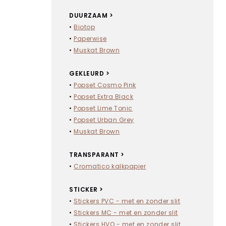
DUURZAAM >
•
Biotop
•
Paperwise
•
Muskat Brown
GEKLEURD >
•
Popset Cosmo Pink
•
Popset Extra Black
•
Popset Lime Tonic
•
Popset Urban Grey
•
Muskat Brown
TRANSPARANT >
•
Cromatico kalkpapier
STICKER >
•
Stickers PVC - met en zonder slit
•
Stickers MC - met en zonder slit
•
Stickers HVO - met en zonder slit