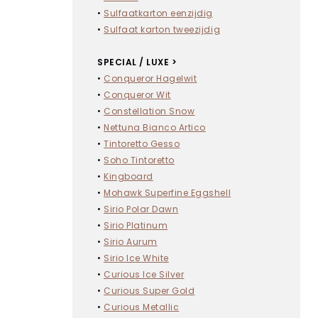
•
Sulfaatkarton eenzijdig
•
Sulfaat karton tweezijdig
SPECIAL / LUXE >
•
Conqueror Hagelwit
•
Conqueror Wit
•
Constellation Snow
•
Nettuna Bianco Artico
•
Tintoretto Gesso
•
Soho Tintoretto
•
Kingboard
•
Mohawk Superfine Eggshell
•
Sirio Polar Dawn
•
Sirio Platinum
•
Sirio Aurum
•
Sirio Ice White
•
Curious Ice Silver
•
Curious Super Gold
•
Curious Metallic