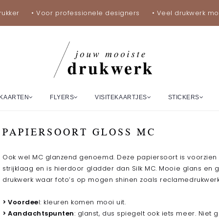
rukker
• Voor professionele designers
• Veel drukwerk mo
KAARTEN
FLYERS
VISITEKAARTJES
STICKERS
PAPIERSOORT GLOSS MC
Ook wel MC glanzend genoemd. Deze papiersoort is voorzien
strijklaag en is hierdoor gladder dan Silk MC. Mooie glans en
drukwerk waar foto’s op mogen shinen zoals reclamedrukwerk
> Voordee
l: kleuren komen mooi uit.
> Aandachtspunten
: glanst, dus spiegelt ook iets meer. Niet 