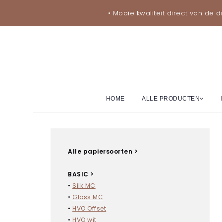
• Mooie kwaliteit direct van de d
HOME
ALLE PRODUCTEN
Alle papiersoorten >
BASIC >
•
Silk MC
•
Gloss MC
•
HVO Offset
•
HVO wit