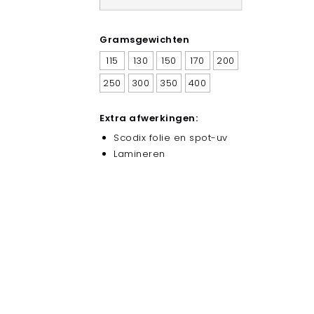
Gramsgewichten
115
130
150
170
200
250
300
350
400
Extra afwerkingen:
Scodix folie en spot-uv
Lamineren