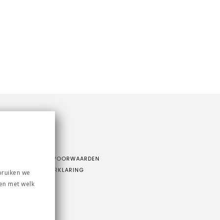
CONTACT
OVER ONS
ALGEMENE VOORWAARDEN
PRIVACY VERKLARING
bruiken we
 en met welk